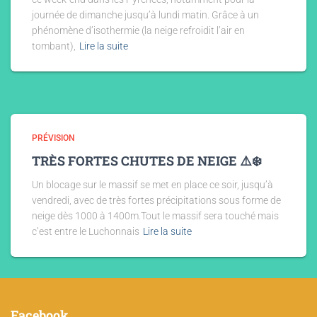
journée de dimanche jusqu’à lundi matin. Grâce à un
phénomène d’isothermie (la neige refroidit l’air en
tombant),
Lire la suite
PRÉVISION
TRÈS FORTES CHUTES DE NEIGE ⚠️❄️
Un blocage sur le massif se met en place ce soir, jusqu’à
vendredi, avec de très fortes précipitations sous forme de
neige dès 1000 à 1400m.Tout le massif sera touché mais
c’est entre le Luchonnais
Lire la suite
Facebook