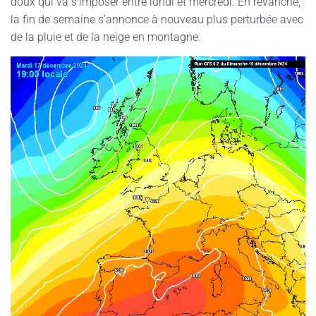
doux qui va s’imposer entre lundi et mercredi. En revanche,
G
la fin de semaine s’annonce à nouveau plus perturbée avec
A
de la pluie et de la neige en montagne.
T
I
O
N