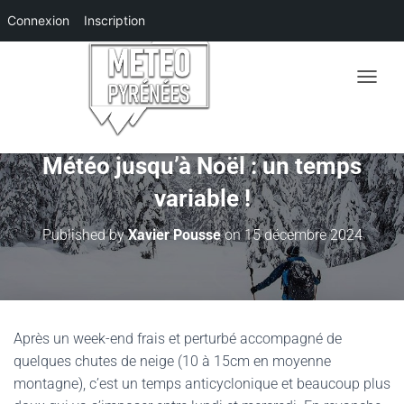
Connexion
Inscription
O
U
V
R
I
Météo jusqu’à Noël : un temps
R
variable !
/
F
E
Published by
Xavier Pousse
on
15 décembre 2024
R
M
E
R
L
A
Après un week-end frais et perturbé accompagné de
N
quelques chutes de neige (10 à 15cm en moyenne
A
V
montagne), c’est un temps anticyclonique et beaucoup plus
I