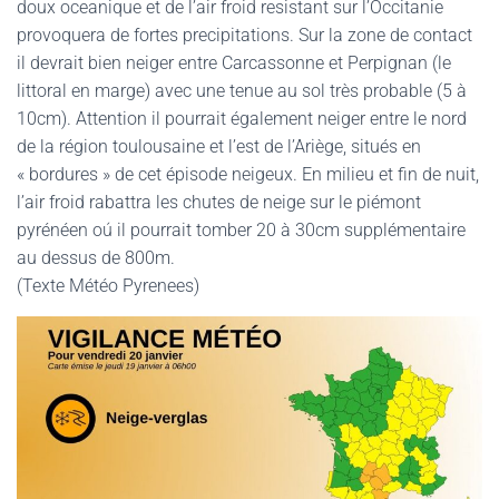
doux oceanique et de l’air froid resistant sur l’Occitanie
G
provoquera de fortes precipitations. Sur la zone de contact
A
T
il devrait bien neiger entre Carcassonne et Perpignan (le
I
littoral en marge) avec une tenue au sol très probable (5 à
O
10cm). Attention il pourrait également neiger entre le nord
N
de la région toulousaine et l’est de l’Ariège, situés en
« bordures » de cet épisode neigeux. En milieu et fin de nuit,
l’air froid rabattra les chutes de neige sur le piémont
pyrénéen oú il pourrait tomber 20 à 30cm supplémentaire
au dessus de 800m.
(Texte Météo Pyrenees)