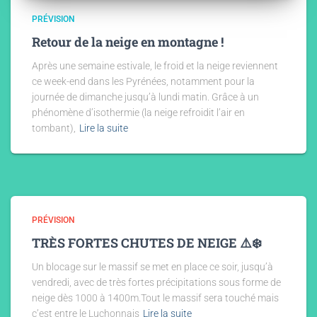
PRÉVISION
Retour de la neige en montagne !
Après une semaine estivale, le froid et la neige reviennent
ce week-end dans les Pyrénées, notamment pour la
journée de dimanche jusqu’à lundi matin. Grâce à un
phénomène d’isothermie (la neige refroidit l’air en
tombant),
Lire la suite
PRÉVISION
TRÈS FORTES CHUTES DE NEIGE ⚠️❄️
Un blocage sur le massif se met en place ce soir, jusqu’à
vendredi, avec de très fortes précipitations sous forme de
neige dès 1000 à 1400m.Tout le massif sera touché mais
c’est entre le Luchonnais
Lire la suite