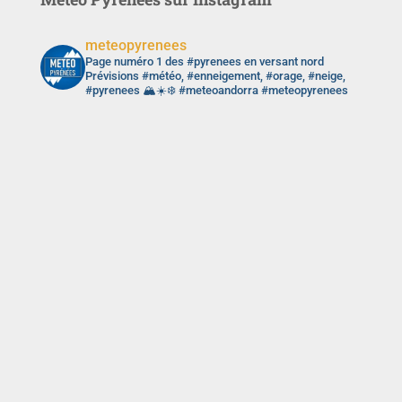
meteopyrenees
Page numéro 1 des #pyrenees en versant nord
Prévisions #météo, #enneigement, #orage, #neige,
#pyrenees 🏔️☀️❄️ #meteoandorra #meteopyrenees