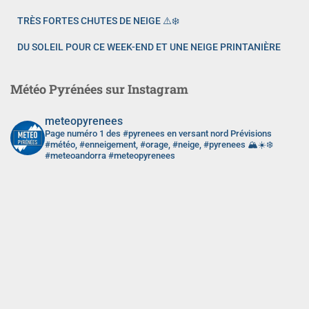
TRÈS FORTES CHUTES DE NEIGE ⚠️❄️
DU SOLEIL POUR CE WEEK-END ET UNE NEIGE PRINTANIÈRE
Météo Pyrénées sur Instagram
meteopyrenees
Page numéro 1 des #pyrenees en versant nord
Prévisions
#météo, #enneigement, #orage, #neige, #pyrenees 🏔️☀️❄️
#meteoandorra #meteopyrenees