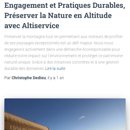
Engagement et Pratiques Durables,
Préserver la Nature en Altitude
avec Altiservice
Préserver la montagne tout en permettant aux visiteurs de profiter
de ses paysages exceptionnels est un défi majeur. Nous nous
engageons activement dans une démarche écoresponsable pour
réduire notre impact sur l’environnement et protéger ce patrimoine
naturel unique. Grâce à des initiatives concrètes et à une gestion
durable des domaines
Lire la suite
Par
Christophe Dedieu
, il y a
1 an