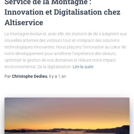
Service de la Montagne :
Innovation et Digitalisation chez
Altiservice
La montagne évolue et, avec elle, les stations de ski s’adaptent aux
nouvelles attentes des visiteurs tout en intégrant des solutions
technologiques innovantes. Nous plaçons l’innovation au cœur de
notre développement pour améliorer l’expérience des skieurs,
optimiser la gestion de nos domaines et réduire notre impact
environnemental. De la digitalisation
Lire la suite
Par
Christophe Dedieu
, il y a
1 an