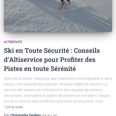
ALTISERVICE
Ski en Toute Sécurité : Conseils
d’Altiservice pour Profiter des
Pistes en toute Sérénité
Skier est un plaisir, mais pour que l’expérience reste agréable et sans
risque, il est essentiel de respecter certaines règles de sécurité. La
sécurité des skieurs est notre priorité. Nos équipes de pisteurs-
secouristes, techniciens et agents de prévention travaillent chaque
jour pour assurer des conditions optimales sur les pistes. Voici
Lire la suite
Par
Christophe Dedieu
, il y a
1 an