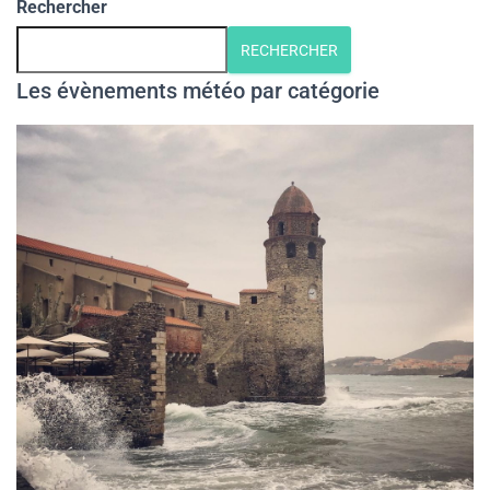
Rechercher
G
A
RECHERCHER
T
I
Les évènements météo par catégorie
O
N