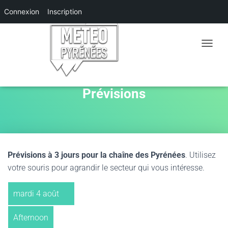
Connexion
Inscription
O
U
V
R
I
Prévisions
R
/
F
E
R
M
Prévisions à 3 jours pour la chaîne des Pyrénées
. Utilisez
E
votre souris pour agrandir le secteur qui vous intéresse.
R
L
A
N
A
V
I