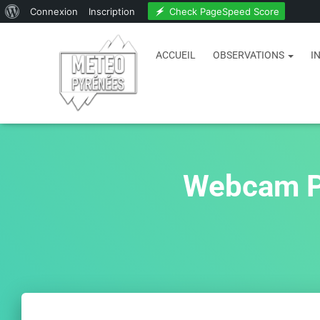
Check PageSpeed Score
Connexion
Inscription
ACCUEIL
OBSERVATIONS
I
Webcam Pa