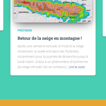
PRÉVISION
Retour de la neige en montagne !
Après une semaine estivale, le froid et la neige
reviennent ce week-end dans les Pyrénées,
notamment pour la journée de dimanche jusqu’à
lundi matin. Grâce à un phénomène d’isothermie
(la neige refroidit l’air en tombant),
Lire la suite