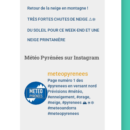
Retour de la neige en montagne !
TRÈS FORTES CHUTES DE NEIGE ⚠️❄️
DU SOLEIL POUR CE WEEK-END ET UNE
NEIGE PRINTANIÈRE
Météo Pyrénées sur Instagram
meteopyrenees
Page numéro 1 des
#pyrenees en versant nord
Prévisions #météo,
#enneigement, #orage,
#neige, #pyrenees 🏔️☀️❄️
#meteoandorra
#meteopyrenees