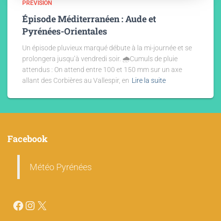
PRÉVISION
Épisode Méditerranéen : Aude et
Pyrénées-Orientales
Un épisode pluvieux marqué débute à la mi-journée et se
prolongera jusqu’à vendredi soir. 🌧️Cumuls de pluie
attendus : On attend entre 100 et 150 mm sur un axe
allant des Corbières au Vallespir, en
Lire la suite
Facebook
Météo Pyrénées