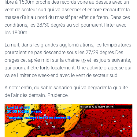
libre à 1500m proche des records voire au dessus avec un
G
vent de secteur sud qui va assécher et encore réchauffer la
A
T
masse d’air au nord du massif par effet de fœhn. Dans ces
I
conditions, les 28/30 degrés au sol pourraient flirter avec
O
les 1800m.
N
La nuit, dans les grandes agglomérations, les températures
pourraient ne pas descendre sous les 27/29 degrés.Des
orages cet après midi sur la chaine ⛈️ et les jours suivants,
qui pourrait être forts localement. Une activité orageuse qui
va se limiter ce week-end avec le vent de secteur sud.
À noter enfin, du sable saharien qui va dégrader la qualité
de l’air dès demain. Prudence.