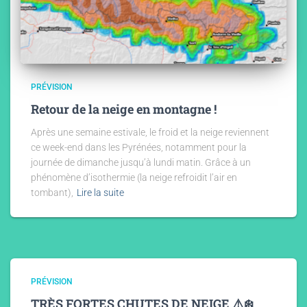
PRÉVISION
Retour de la neige en montagne !
Après une semaine estivale, le froid et la neige reviennent
ce week-end dans les Pyrénées, notamment pour la
journée de dimanche jusqu’à lundi matin. Grâce à un
phénomène d’isothermie (la neige refroidit l’air en
tombant),
Lire la suite
PRÉVISION
TRÈS FORTES CHUTES DE NEIGE ⚠️❄️