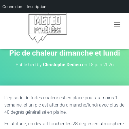
Connexion
Inscription
O
U
V
R
I
Pic de chaleur dimanche et lundi
R
/
Published by
Christophe Dedieu
on
18 juin 2026
F
E
R
M
E
R
L’épisode de fortes chaleur est en place pour au moins 1
L
semaine, et un pic est attendu dimanche/lundi avec plus de
A
N
40 degrés généralisé en plaine.
A
V
En altitude, on devrait toucher les 28 degrés en atmosphère
I