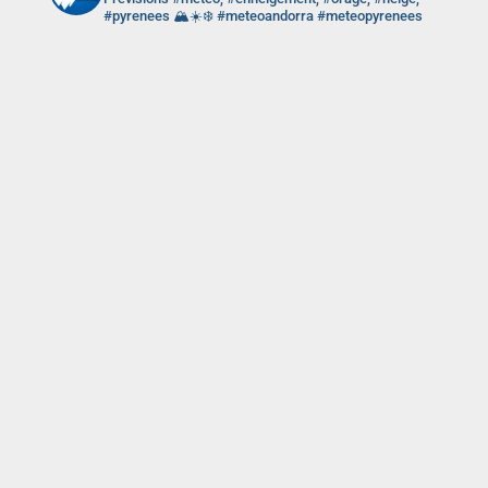
#pyrenees 🏔️☀️❄️ #meteoandorra #meteopyrenees