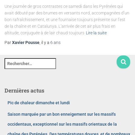
Une journée de gros contrastes ce samedi dans les Pyrénées qui
avait débuté par des brumes en versants nord, accompagnées d’un
bon rafraîchissement, et une fournaise toujours présente sur l’est
de la chaîne et en Catalunya. L’arrivée de cet air plus frais en
altitude, conjuguée à de lair chaud toujours
Lire la suite
Par
Xavier Pousse
, il y a
6 ans
Dernières actus
Pic de chaleur dimanche et lundi
Saison marquée par un bon enneigement sur les massifs
occidentaux, exceptionnel sur les massifs orientaux de la
chaîne des Pyrénées. Des températures douces, et de nombreux