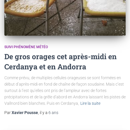
SUIVI PHÉNOMÈNE MÉTÉO
De gros orages cet après-midi en
Cerdanya et en Andorra
Comme prévu, de multiples cellules orageuses se sont formées en
début d’après-midi en fond de chaîne de façon soudaine. Mais c’est
surtout à l’est qu’elles ont pris de l’ampleur avec de fortes
précipitations et de la grêle d’abord en Andorra laissant les pistes de
Vallnord bien blanches. Puis en Cerdanya,
Lire la suite
Par
Xavier Pousse
, il y a
6 ans