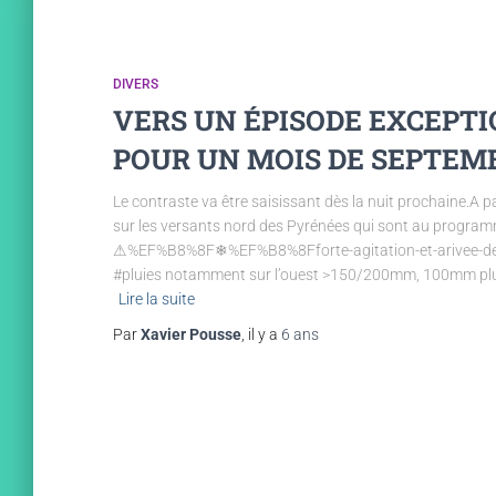
DIVERS
VERS UN ÉPISODE EXCEPT
POUR UN MOIS DE SEPTEMB
Le contraste va être saisissant dès la nuit prochaine.A pa
sur les versants nord des Pyrénées qui sont au progra
⚠%EF%B8%8F❄%EF%B8%8Fforte-agitation-et-arivee-de-l
#pluies notamment sur l’ouest >150/200mm, 100mm plus 
Lire la suite
Par
Xavier Pousse
, il y a
6 ans