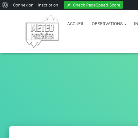
Check PageSpeed Score
Connexion
Inscription
ACCUEIL
OBSERVATIONS
I