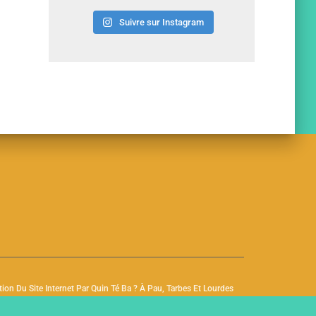
Suivre sur Instagram
tion Du Site Internet Par Quin Té Ba ? À Pau, Tarbes Et Lourdes