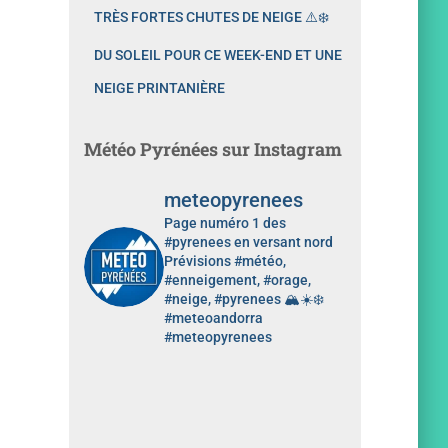
TRÈS FORTES CHUTES DE NEIGE ⚠️❄️
DU SOLEIL POUR CE WEEK-END ET UNE
NEIGE PRINTANIÈRE
Météo Pyrénées sur Instagram
meteopyrenees
Page numéro 1 des
#pyrenees en versant nord
Prévisions #météo,
#enneigement, #orage,
#neige, #pyrenees 🏔️☀️❄️
#meteoandorra
#meteopyrenees