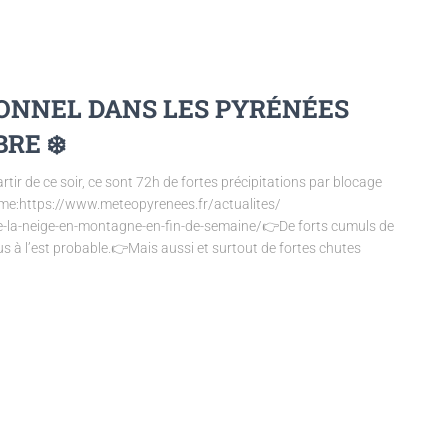
IONNEL DANS LES PYRÉNÉES
RE ❄️
rtir de ce soir, ce sont 72h de fortes précipitations par blocage
mme:https://www.meteopyrenees.fr/actualites/
a-neige-en-montagne-en-fin-de-semaine/👉De forts cumuls de
à l’est probable.👉Mais aussi et surtout de fortes chutes