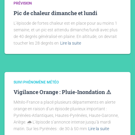
PRÉVISION
Pic de chaleur dimanche et lundi
L’épisode de fortes chaleur est en place pour au moins 1
semaine, et un pic est attendu dimanche/lundi avec plus
de 40 degrés généralisé en plaine. En altitude, on devrait
toucher les 28 degrés en
Lire la suite
SUIVI PHÉNOMÈNE MÉTÉO
Vigilance Orange : Pluie-Inondation ⚠️
​​Météo-France a placé plusieurs départements en alerte
orange en raison d’un épisode pluvieux important : ​
Pyrénées-Atlantiques, Hautes-Pyrénées, ​Haute-Garonne, ​
Ariège. 🌧 ​L’épisode s’annonce intense jusqu’à mardi
matin. Sur les Pyrénées : de 30 à 50 mm
Lire la suite