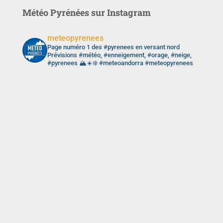
Météo Pyrénées sur Instagram
meteopyrenees
Page numéro 1 des #pyrenees en versant nord
Prévisions #météo, #enneigement, #orage, #neige,
#pyrenees 🏔️☀️❄️ #meteoandorra #meteopyrenees