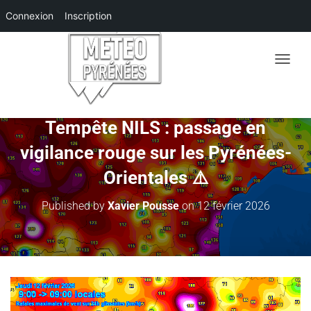
Connexion
Inscription
O
U
V
R
I
Tempête NILS : passage en
R
vigilance rouge sur les Pyrénées-
/
F
Orientales ⚠️
E
R
M
Published by
Xavier Pousse
on
12 février 2026
E
R
L
A
N
A
V
I