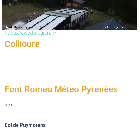
G
A
T
I
O
https://www.laregion.fr/
N
Collioure
Font Romeu Météo Pyrénées
<
/>
Col de Puymorens