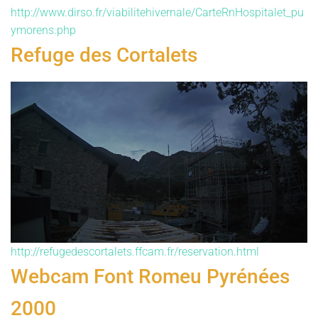
http://www.dirso.fr/viabilitehivernale/CarteRnHospitalet_pu
ymorens.php
Refuge des Cortalets
http://refugedescortalets.ffcam.fr/reservation.html
Webcam Font Romeu Pyrénées
2000