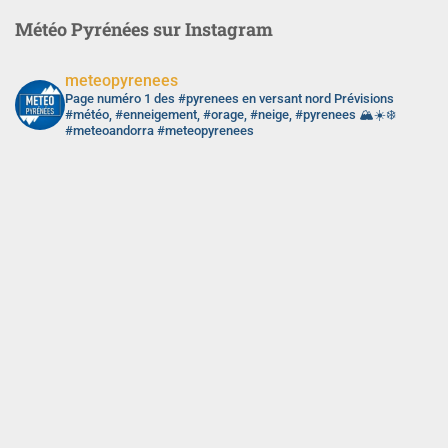
Météo Pyrénées sur Instagram
meteopyrenees
Page numéro 1 des #pyrenees en versant nord
Prévisions
#météo, #enneigement, #orage, #neige, #pyrenees 🏔️☀️❄️
#meteoandorra #meteopyrenees