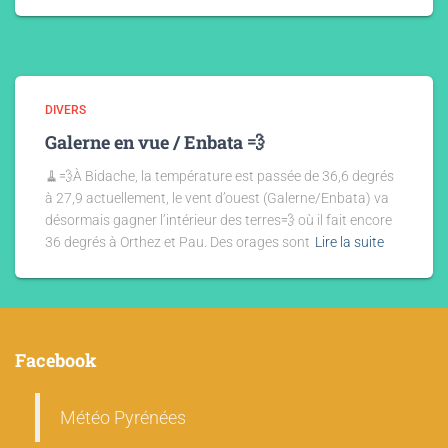
DIVERS
Galerne en vue / Enbata 💨
🧹💨À Bidache, la température est passée de 36,6 degrés
à 27,9 actuellement, le vent d’ouest (Galerne/Enbata) va
désormais gagner l’intérieur des terres💨 où il fait encore
36 degrés à Orthez et Pau. Des orages sont
Lire la suite
Facebook
Météo Pyrénées