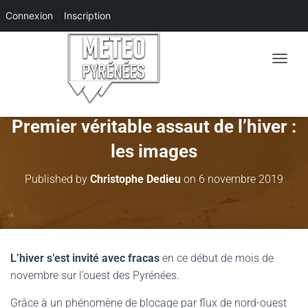
Connexion
Inscription
O
U
V
R
I
Premier véritable assaut de l’hiver :
R
les images
/
F
E
Published by
Christophe Dedieu
on
6 novembre 2019
R
M
E
R
L
A
L’hiver s’est invité avec fracas
en ce début de mois de
N
novembre sur l’ouest des Pyrénées.
A
V
Grâce à un phénomène de blocage par flux de nord-ouest
I