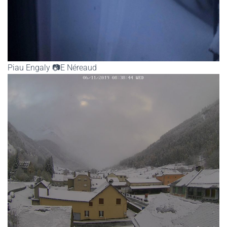
Piau Engaly 📷E Néreaud