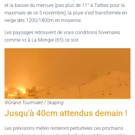
G
et la baisse du mercure (pas plus de 11° à Tarbes pour la
A
maximale de ce 5 novembre), la pluie s’est transformée en
T
neige dès 1200/1400m en moyenne.
I
O
Les paysages retrouvent de vrais conditions hivernales
N
comme ici à La Mongie (65) ce soir.
®Grand Tourmalet / Skaping
Jusqu’à 40cm attendus demain !
Les prévisions météo resteront perturbées ces prochains