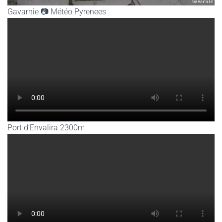
Gavarnie 📷 Météo Pyrenees
Port d’Envalira 2300m