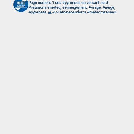
Page numéro 1 des #pyrenees en versant nord
Prévisions #météo, #enneigement, #orage, #neige,
#pyrenees 🏔️☀️❄️ #meteoandorra #meteopyrenees