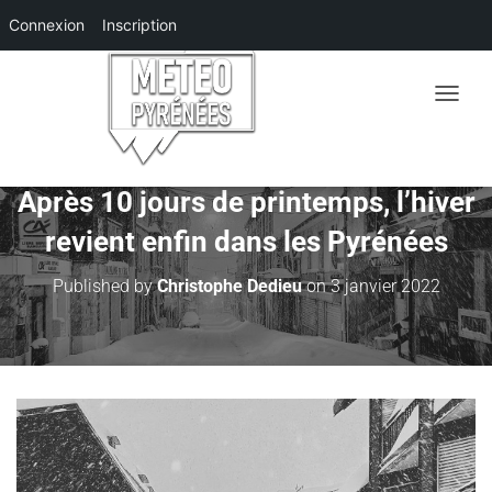
Connexion
Inscription
O
U
V
R
I
Après 10 jours de printemps, l’hiver
R
revient enfin dans les Pyrénées
/
F
E
Published by
Christophe Dedieu
on
3 janvier 2022
R
M
E
R
L
A
N
A
V
I