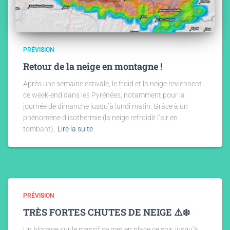
PRÉVISION
Retour de la neige en montagne !
Après une semaine estivale, le froid et la neige reviennent
ce week-end dans les Pyrénées, notamment pour la
journée de dimanche jusqu’à lundi matin. Grâce à un
phénomène d’isothermie (la neige refroidit l’air en
tombant),
Lire la suite
PRÉVISION
TRÈS FORTES CHUTES DE NEIGE ⚠️❄️
Un blocage sur le massif se met en place ce soir, jusqu’à