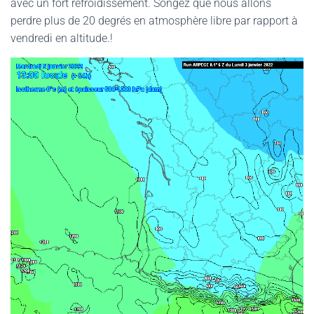
avec un fort refroidissement. Songez que nous allons
perdre plus de 20 degrés en atmosphère libre par rapport à
vendredi en altitude.!