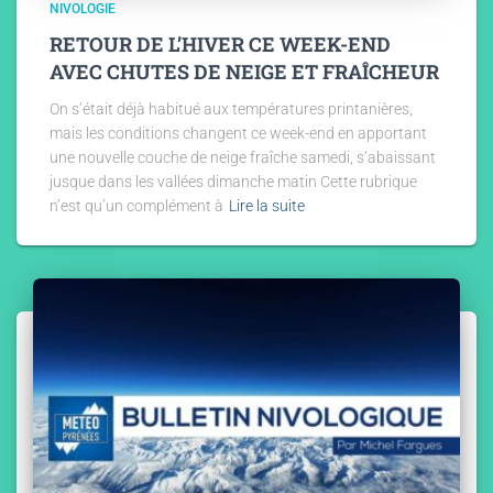
NIVOLOGIE
RETOUR DE L’HIVER CE WEEK-END
AVEC CHUTES DE NEIGE ET FRAÎCHEUR
On s’était déjà habitué aux températures printanières,
mais les conditions changent ce week-end en apportant
une nouvelle couche de neige fraîche samedi, s’abaissant
jusque dans les vallées dimanche matin Cette rubrique
n’est qu’un complément à
Lire la suite