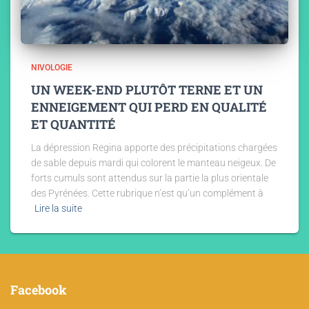
NIVOLOGIE
UN WEEK-END PLUTÔT TERNE ET UN
ENNEIGEMENT QUI PERD EN QUALITÉ
ET QUANTITÉ
La dépression Regina apporte des précipitations chargées
de sable depuis mardi qui colorent le manteau neigeux. De
forts cumuls sont attendus sur la partie la plus orientale
des Pyrénées. Cette rubrique n’est qu’un complément à
Lire la suite
Facebook