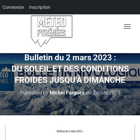
Connexion
Inscription
O
U
V
R
I
Bulletin du 2 mars 2023 :
R
DU SOLEIL ET DES CONDITIONS
/
F
FROIDES JUSQU’À DIMANCHE
E
R
M
Published by
Michel Fargues
on
2 mars 2023
E
R
L
A
N
A
V
I