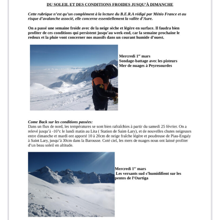
G
A
T
I
O
N