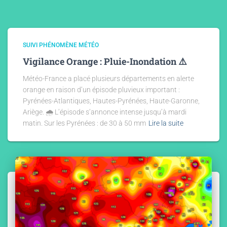
SUIVI PHÉNOMÈNE MÉTÉO
Vigilance Orange : Pluie-Inondation ⚠️
​​Météo-France a placé plusieurs départements en alerte
orange en raison d’un épisode pluvieux important : ​
Pyrénées-Atlantiques, Hautes-Pyrénées, ​Haute-Garonne, ​
Ariège. 🌧 ​L’épisode s’annonce intense jusqu’à mardi
matin. Sur les Pyrénées : de 30 à 50 mm
Lire la suite