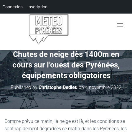
Connexion
Inscription
O
U
V
R
I
Chutes de neige dès 1400m en
R
cours sur l’ouest des Pyrénées,
/
F
équipements obligatoires
E
R
M
Published by
Christophe Dedieu
on
4 novembre 2022
E
R
L
A
N
A
Comme prévu ce matin, la neige est là, et les conditions se
V
sont rapidement dégradées ce matin dans les Pyrénées, les
I