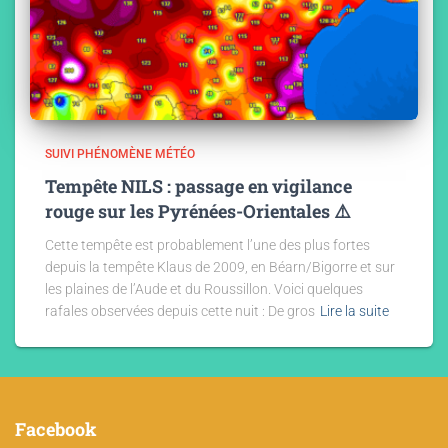
SUIVI PHÉNOMÈNE MÉTÉO
Tempête NILS : passage en vigilance
rouge sur les Pyrénées-Orientales ⚠️
Cette tempête est probablement l’une des plus fortes
depuis la tempête Klaus de 2009, en Béarn/Bigorre et sur
les plaines de l’Aude et du Roussillon. Voici quelques
rafales observées depuis cette nuit : De gros
Lire la suite
Facebook