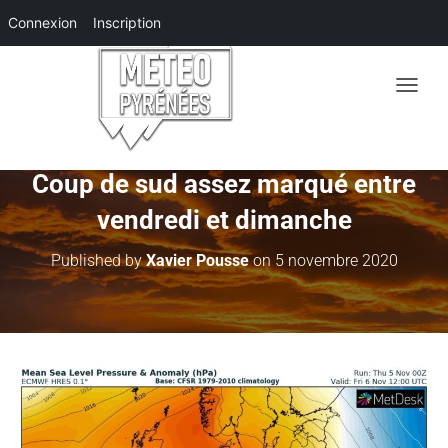
Connexion
Inscription
O
U
V
R
I
Coup de sud assez marqué entre
R
vendredi et dimanche
/
F
E
Published by
Xavier Pousse
on
5 novembre 2020
R
M
E
R
L
A
N
A
V
I