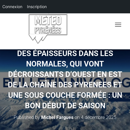
Connexion
Inscription
O
U
V
R
I
DES ÉPAISSEURS DANS LES
R
NORMALES, QUI VONT
/
F
DÉCROISSANTS D’OUEST EN EST
E
R
DE LA CHAÎNE DES PYRENEES ET
M
E
UNE SOUS COUCHE FORMÉE : UN
R
L
BON DÉBUT DE SAISON
A
N
Published by
Michel Fargues
on
4 décembre 2025
A
V
I