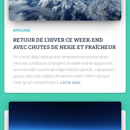
NIVOLOGIE
RETOUR DE L’HIVER CE WEEK-END
AVEC CHUTES DE NEIGE ET FRAÎCHEUR
On s’était déjà habitué aux températures printanières,
mais les conditions changent ce week-end en apportant
une nouvelle couche de neige fraîche samedi, s’abaissant
jusque dans les vallées dimanche matin Cette rubrique
n’est qu’un complément à
Lire la suite