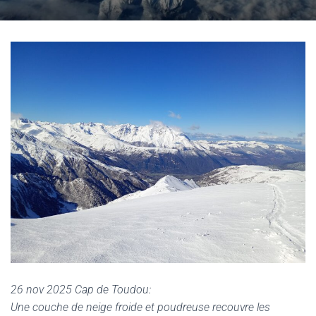
G
A
T
I
O
N
26 nov 2025 Cap de Toudou:
Une couche de neige froide et poudreuse recouvre les