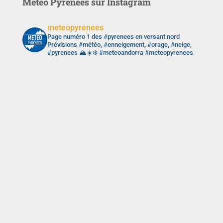
Météo Pyrénées sur Instagram
meteopyrenees
Page numéro 1 des #pyrenees en versant nord
Prévisions #météo, #enneigement, #orage, #neige,
#pyrenees 🏔️☀️❄️ #meteoandorra #meteopyrenees