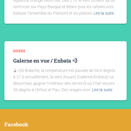
vigilance orange cette nuit. Dès 21h, le vent d’ouest va se
renforcer sur Pays Basque et Béarn puis les rafales vont
balayer l’ensemble du Piémont et les plaines
Lire la suite
DIVERS
Galerne en vue / Enbata 💨
🧹💨À Bidache, la température est passée de 36,6 degrés
à 27,9 actuellement, le vent d’ouest (Galerne/Enbata) va
désormais gagner l’intérieur des terres💨 où il fait encore
36 degrés à Orthez et Pau. Des orages sont
Lire la suite
Facebook