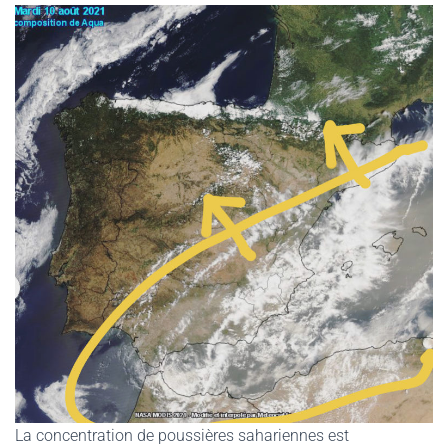
G
A
T
I
O
N
La concentration de poussières sahariennes est