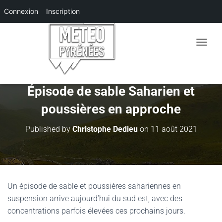
Connexion
Inscription
O
U
V
R
I
Épisode de sable Saharien et
R
poussières en approche
/
F
E
Published by
Christophe Dedieu
on
11 août 2021
R
M
E
R
L
A
Un épisode de sable et poussières sahariennes en
N
suspension arrive aujourd’hui du sud est, avec des
A
V
concentrations parfois élevées ces prochains jours.
I