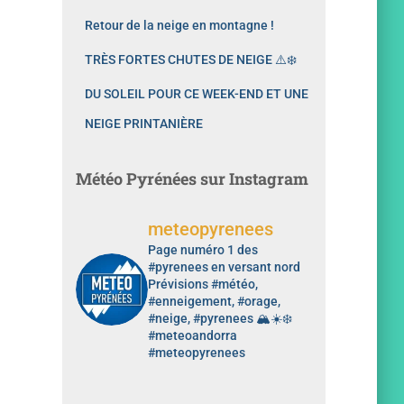
Retour de la neige en montagne !
TRÈS FORTES CHUTES DE NEIGE ⚠️❄️
DU SOLEIL POUR CE WEEK-END ET UNE
NEIGE PRINTANIÈRE
Météo Pyrénées sur Instagram
meteopyrenees
Page numéro 1 des
#pyrenees en versant nord
Prévisions #météo,
#enneigement, #orage,
#neige, #pyrenees 🏔️☀️❄️
#meteoandorra
#meteopyrenees