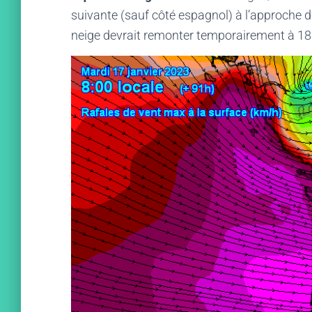
suivante (sauf côté espagnol) à l’approche d’
neige devrait remonter temporairement à 180