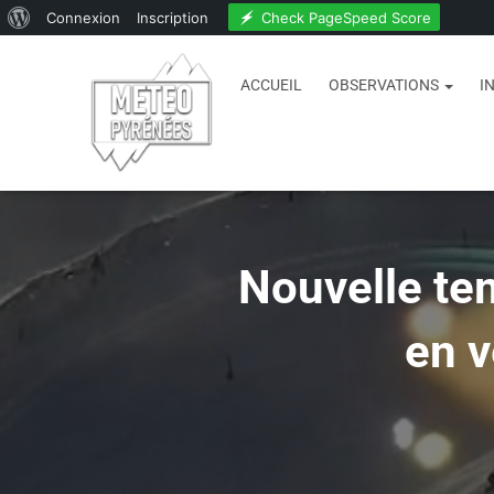
Check PageSpeed Score
Connexion
Inscription
ACCUEIL
OBSERVATIONS
I
Nouvelle tem
en v