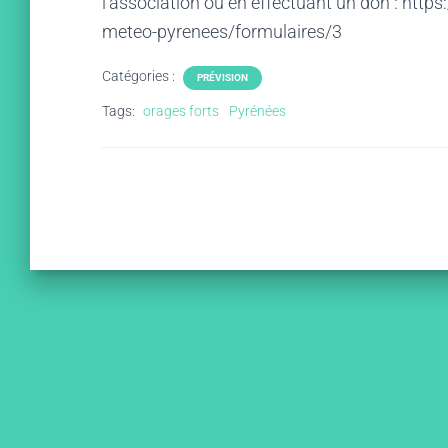
l'association ou en effectuant un don : htt
meteo-pyrenees/formulaires/3
Catégories :
PRÉVISION
Tags:
orages forts
Pyrénées