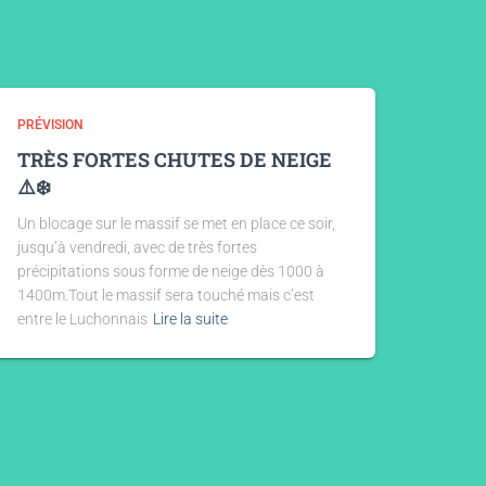
PRÉVISION
TRÈS FORTES CHUTES DE NEIGE
⚠️❄️
Un blocage sur le massif se met en place ce soir,
jusqu’à vendredi, avec de très fortes
précipitations sous forme de neige dès 1000 à
1400m.Tout le massif sera touché mais c’est
entre le Luchonnais
Lire la suite