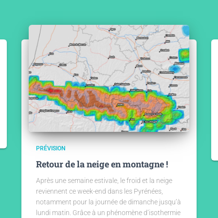
PRÉVISION
Retour de la neige en montagne !
Après une semaine estivale, le froid et la neige
reviennent ce week-end dans les Pyrénées,
notamment pour la journée de dimanche jusqu’à
lundi matin. Grâce à un phénomène d’isothermie