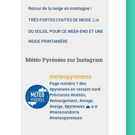
Retour de la neige en montagne !
TRÈS FORTES CHUTES DE NEIGE ⚠️❄️
DU SOLEIL POUR CE WEEK-END ET UNE
NEIGE PRINTANIÈRE
Météo Pyrénées sur Instagram
meteopyrenees
Page numéro 1 des
#pyrenees en versant nord
Prévisions #météo,
#enneigement, #orage,
#neige, #pyrenees 🏔️☀️❄️
#meteoandorra
#meteopyrenees