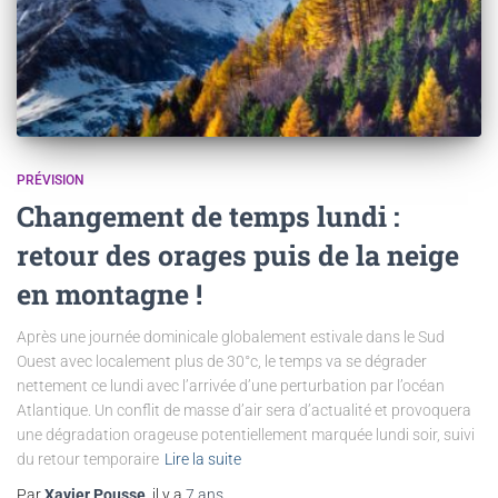
PRÉVISION
Changement de temps lundi :
retour des orages puis de la neige
en montagne !
Après une journée dominicale globalement estivale dans le Sud
Ouest avec localement plus de 30°c, le temps va se dégrader
nettement ce lundi avec l’arrivée d’une perturbation par l’océan
Atlantique. Un conflit de masse d’air sera d’actualité et provoquera
une dégradation orageuse potentiellement marquée lundi soir, suivi
du retour temporaire
Lire la suite
Par
Xavier Pousse
, il y a
7 ans