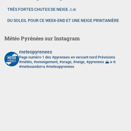
TRÈS FORTES CHUTES DE NEIGE ⚠️❄️
DU SOLEIL POUR CE WEEK-END ET UNE NEIGE PRINTANIÈRE
Météo Pyrénées sur Instagram
meteopyrenees
Page numéro 1 des #pyrenees en versant nord
Prévisions
#météo, #enneigement, #orage, #neige, #pyrenees 🏔️☀️❄️
#meteoandorra #meteopyrenees