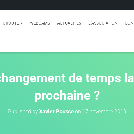
NFOROUTE
WEBCAMS
ACTUALITÉS
L’ASSOCIATION
CON
changement de temps l
prochaine ?
Published by
Xavier Pousse
on
17 novembre 2019