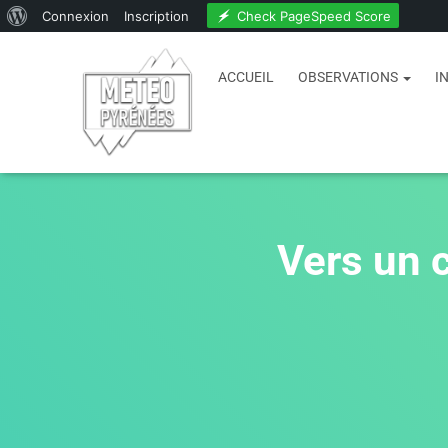
Check PageSpeed Score
Connexion
Inscription
ACCUEIL
OBSERVATIONS
I
Vers un 