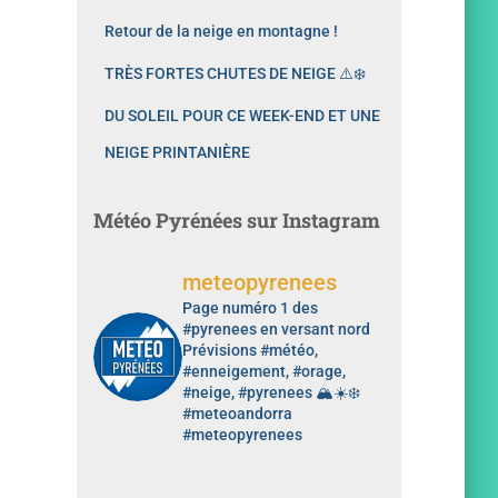
Retour de la neige en montagne !
TRÈS FORTES CHUTES DE NEIGE ⚠️❄️
DU SOLEIL POUR CE WEEK-END ET UNE
NEIGE PRINTANIÈRE
Météo Pyrénées sur Instagram
meteopyrenees
Page numéro 1 des
#pyrenees en versant nord
Prévisions #météo,
#enneigement, #orage,
#neige, #pyrenees 🏔️☀️❄️
#meteoandorra
#meteopyrenees