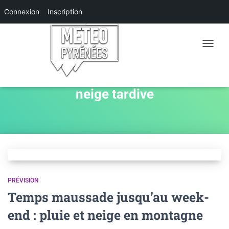
Connexion
Inscription
OUVRIR
LA
NAVIGA
neige tardive
PRÉVISION
Temps maussade jusqu’au week-
end : pluie et neige en montagne