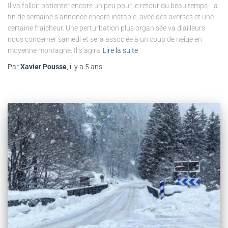
Il va falloir patienter encore un peu pour le retour du beau temps ! la
fin de semaine s’annonce encore instable, avec des averses et une
certaine fraîcheur. Une perturbation plus organisée va d’ailleurs
nous concerner samedi et sera associée à un coup de neige en
moyenne montagne. Il s’agira
Lire la suite
Par
Xavier Pousse
, il y a
5 ans